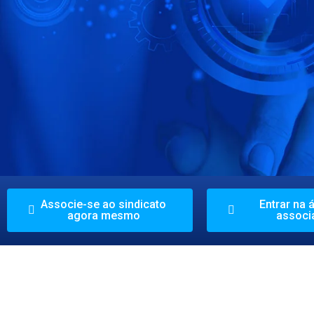
Faça o seu Certifica
Associe-se ao sindicato
Entrar na 
agora mesmo
associ
com o menor preço do mercado par
Saiba Mais