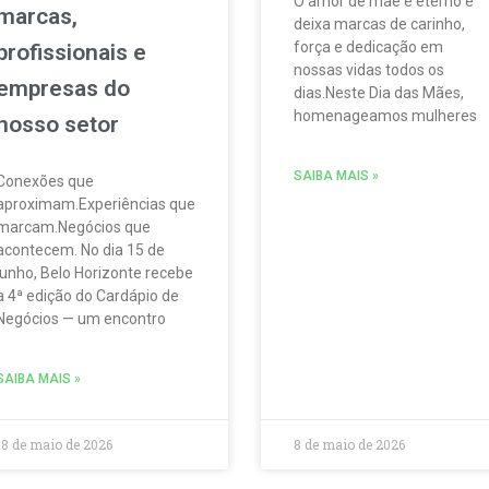
O amor de mãe é eterno e
marcas,
deixa marcas de carinho,
força e dedicação em
profissionais e
nossas vidas todos os
empresas do
dias.Neste Dia das Mães,
homenageamos mulheres
nosso setor
SAIBA MAIS »
Conexões que
aproximam.Experiências que
marcam.Negócios que
acontecem. No dia 15 de
junho, Belo Horizonte recebe
a 4ª edição do Cardápio de
Negócios — um encontro
SAIBA MAIS »
18 de maio de 2026
8 de maio de 2026