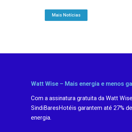
Mais Notícias
Watt Wise – Mais energia e menos g
Com a assinatura gratuita da Watt Wis
SindiBaresHotéis garantem até 27% de 
energia.