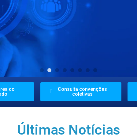
do Digital
área do
Consulta convenções
ado
coletivas
a CPF ou CNPJ.
Últimas Notícias